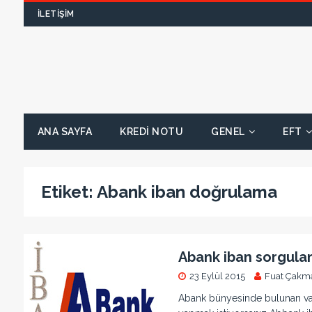
İLETIŞIM
ANA SAYFA
KREDI NOTU
GENEL
EFT
Etiket:
Abank iban doğrulama
Abank iban sorgul
23 Eylül 2015
Fuat Çakm
Abank bünyesinde bulunan vade