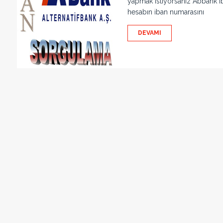
yapmak istiyorsanız Abbank ib
hesabın iban numarasını
DEVAMI