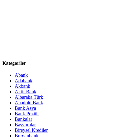
Kategoriler
Abank
Adabank
Akbank
Aktif Bank
Albaraka Türk
Anadolu Bank
Bank Asya
Bank Pozitif
Bankalar
Başvurular
Bireysel Krediler
Burganbank