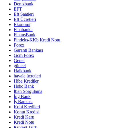
Denizbank
EFT
Eft Saatleri
Eft Ücretleri
Ekonomi
Fibabanka
FinansBank
Findeks-KKb Kredi Notu
Forex
Garanti Bankası
Gcm Forex
Genel
güncel
Halkbank
havale ücretleri
Hibe Krediler
Hsbc Bank
İban Sorgulama
İng Bank
İş Bankası
Kobi Kredileri
Konut Kredisi
Kredi Kartı
Kredi Notu
Kuveyt Türk