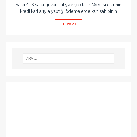
yarar? Kısaca güvenli alışverişe denir. Web sitelerinin
kredi kartlarıyla yaptığı ödemelerde kart sahibinin
DEVAMI