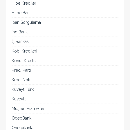
Hibe Krediler
Hsbc Bank
İban Sorgulama
İng Bank
İş Bankası
Kobi Kredileri
Konut Kredisi
Kredi Kartı
Kredi Notu
Kuveyt Türk
Kuveytt
Müşteri Hizmetleri
OdeoBank
Öne çıkanlar