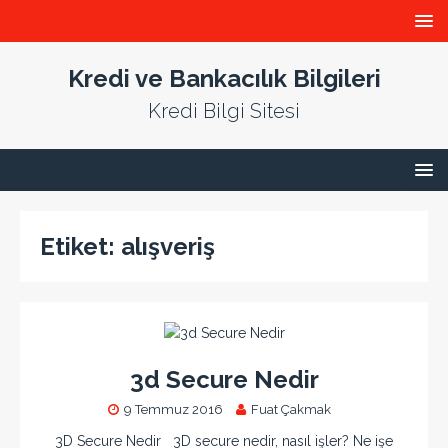
Kredi ve Bankacılık Bilgileri
Kredi Bilgi Sitesi
Etiket:
alışveriş
3d Secure Nedir
9 Temmuz 2016
Fuat Çakmak
3D Secure Nedir 3D secure nedir, nasıl işler? Ne işe