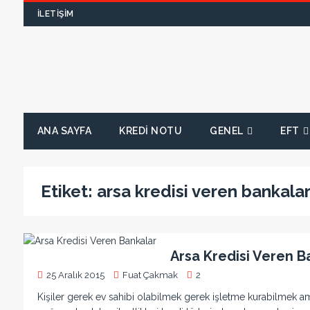
İLETIŞIM
ANA SAYFA
KREDI NOTU
GENEL
EFT
Etiket:
arsa kredisi veren bankala
Arsa Kredisi Veren B
25 Aralık 2015
Fuat Çakmak
2
Kişiler gerek ev sahibi olabilmek gerek işletme kurabilmek amac