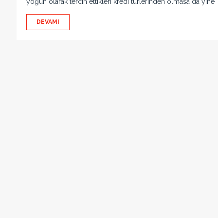
yoğun olarak tercih ettikleri kredi türlerinden olmasa da yine
DEVAMI