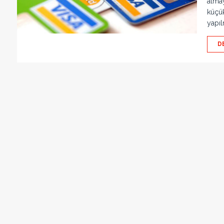
almay
küçük
yapı
D