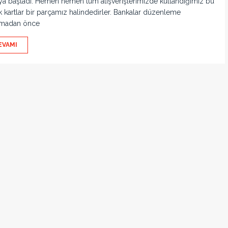
a başladı. Hemen hemen tüm alışverişlerimizde kullandığımız bu
 kartlar bir parçamız halindedirler. Bankalar düzenleme
lmadan önce
EVAMI