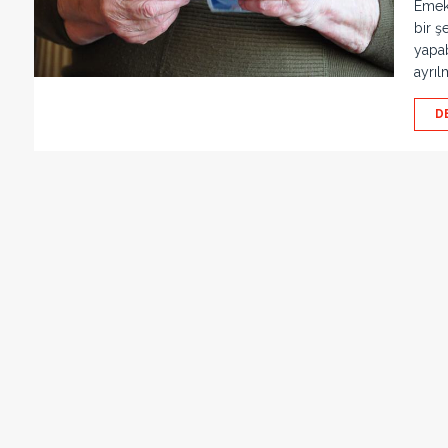
Emekl
bir ş
yapab
ayrıl
D