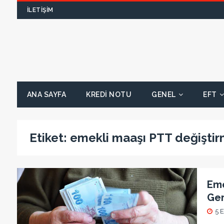
İLETIŞIM
ANA SAYFA
KREDI NOTU
GENEL
EFT
Etiket:
emekli maaşı PTT değişti
Eme
Ger
5 