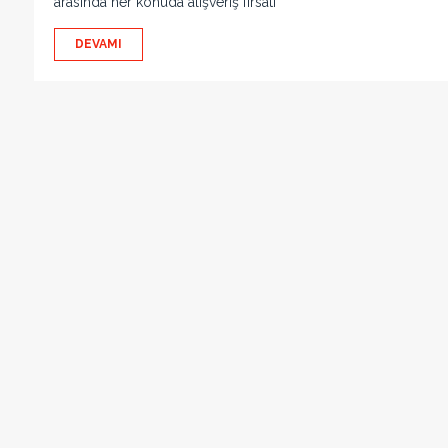
arasında her konuda alışveriş fırsatı
DEVAMI