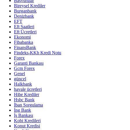
Başvurular
Bireysel Krediler
Burganbank
Denizbank
EFT
Eft Saatleri
Eft Ücretleri
Ekonomi
Fibabanka
FinansBank
Findeks-KKb Kredi Notu
Forex
Garanti Bankası
Gcm Forex
Genel
güncel
Halkbank
havale ücretleri
Hibe Krediler
Hsbc Bank
İban Sorgulama
İng Bank
İş Bankası
Kobi Kredileri
Konut Kredisi