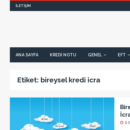
İLETIŞIM
ANA SAYFA
KREDI NOTU
GENEL
EFT
Etiket:
bireysel kredi icra
Bir
İcr
8 