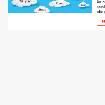
Banka
gerek
olur 
D