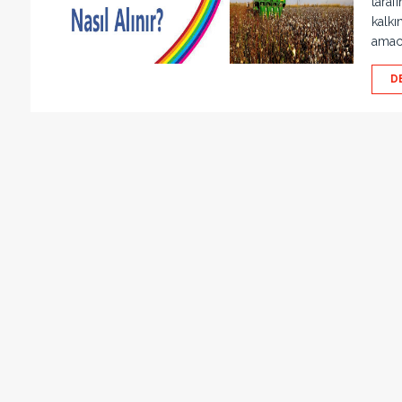
taraf
kalkı
amacı
D