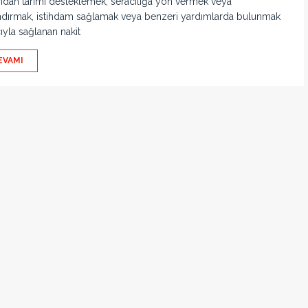
ından tarımı desteklemek, seracılığa yön vermek veya
ndırmak, istihdam sağlamak veya benzeri yardımlarda bulunmak
yla sağlanan nakit
EVAMI