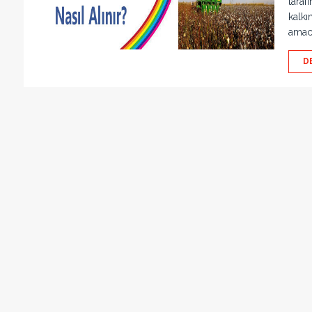
taraf
kalkı
amacı
D