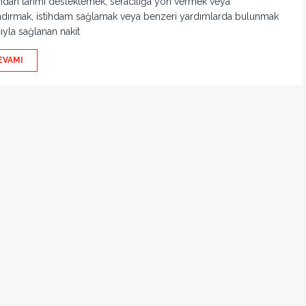
ından tarımı desteklemek, seracılığa yön vermek veya
ndırmak, istihdam sağlamak veya benzeri yardımlarda bulunmak
yla sağlanan nakit
EVAMI