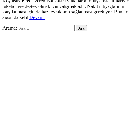
Koşulsuz Kredi Veren Bankalar Bankalar kuruluş amacı itibariyle
tüketicilere destek olmak için çalışmaktadır. Nakit ihtiyaçlarının
karşılanması için de bazı evrakların sağlanması gerekiyor. Bunlar
arasında kefil
Devamı
Arama: