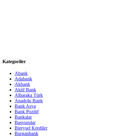
Kategoriler
Abank
Adabank
Akbank
Aktif Bank
Albaraka Türk
Anadolu Bank
Bank Asya
Bank Pozitif
Bankalar
Başvurular
Bireysel Krediler
Burganbank