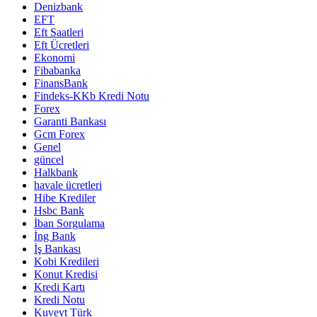
Denizbank
EFT
Eft Saatleri
Eft Ücretleri
Ekonomi
Fibabanka
FinansBank
Findeks-KKb Kredi Notu
Forex
Garanti Bankası
Gcm Forex
Genel
güncel
Halkbank
havale ücretleri
Hibe Krediler
Hsbc Bank
İban Sorgulama
İng Bank
İş Bankası
Kobi Kredileri
Konut Kredisi
Kredi Kartı
Kredi Notu
Kuveyt Türk