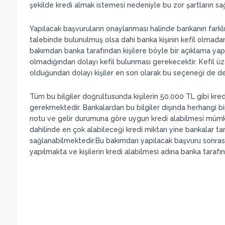
şekilde kredi almak istemesi nedeniyle bu zor şartların sağ
Yapılacak başvuruların onaylanması halinde bankanın farklı 
talebinde bulunulmuş olsa dahi banka kişinin kefil olmadan
bakımdan banka tarafından kişilere böyle bir açıklama yapıl
olmadığından dolayı kefil bulunması gerekecektir. Kefil 
olduğundan dolayı kişiler en son olarak bu seçeneği de değ
Tüm bu bilgiler doğrultusunda kişilerin 50.000 TL gibi kredi
gerekmektedir. Bankalardan bu bilgiler dışında herhangi bir
notu ve gelir durumuna göre uygun kredi alabilmesi mümkü
dahilinde en çok alabileceği kredi miktarı yine bankalar tara
sağlanabilmektedir.Bu bakımdan yapılacak başvuru sonras
yapılmakta ve kişilerin kredi alabilmesi adına banka tara