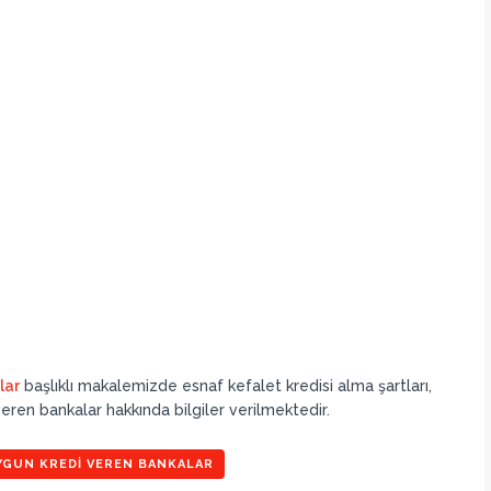
lar
başlıklı makalemizde esnaf kefalet kredisi alma şartları,
 veren bankalar hakkında bilgiler verilmektedir.
YGUN KREDI VEREN BANKALAR