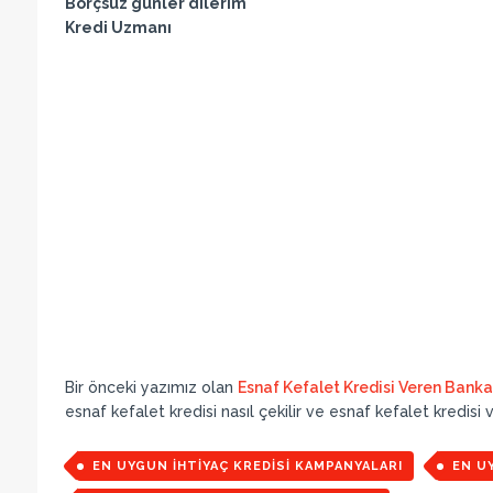
Borçsuz günler dilerim
Kredi Uzmanı
Bir önceki yazımız olan
Esnaf Kefalet Kredisi Veren Banka
esnaf kefalet kredisi nasıl çekilir ve esnaf kefalet kredisi
EN UYGUN İHTIYAÇ KREDISI KAMPANYALARI
EN U