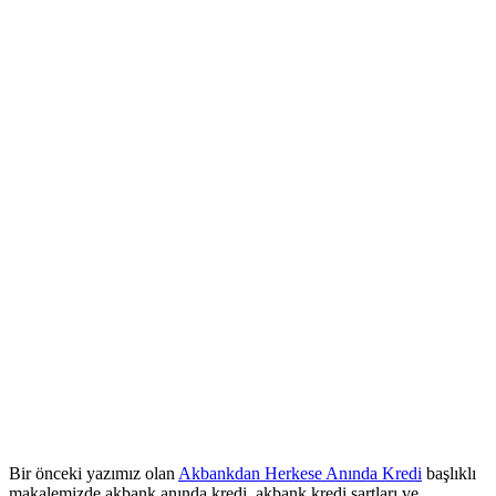
Bir önceki yazımız olan
Akbankdan Herkese Anında Kredi
başlıklı
makalemizde akbank anında kredi, akbank kredi şartları ve