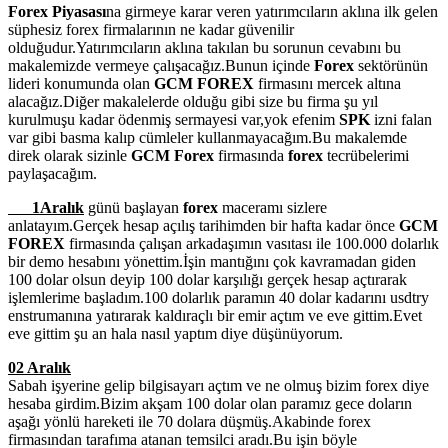
Forex Piyasası
na girmeye karar veren yatırımcıların aklına ilk gelen
süphesiz forex firmalarının ne kadar güvenilir
olduğudur.Yatırımcıların aklına takılan bu sorunun cevabını bu
makalemizde vermeye çalışacağız.Bunun içinde
Forex
sektörünün
lideri konumunda olan
GCM FOREX
firmasını mercek altına
alacağız.Diğer makalelerde olduğu gibi size bu firma şu yıl
kurulmuşu kadar ödenmiş sermayesi var,yok efenim
SPK
izni falan
var gibi basma kalıp cümleler kullanmayacağım.Bu makalemde
direk olarak sizinle
GCM Forex
firmasında
forex
tecrübelerimi
paylaşacağım.
1Aralık
günü başlayan
forex
maceramı sizlere
anlatayım.Gerçek hesap açılış tarihimden bir hafta kadar önce
GCM
FOREX
firmasında çalışan arkadaşımın vasıtası ile 100.000 dolarlık
bir demo hesabını yönettim.İşin mantığını çok kavramadan giden
100 dolar olsun deyip 100 dolar karşılığı gerçek hesap açtırarak
işlemlerime başladım.100 dolarlık paramın 40 dolar kadarını usdtry
enstrumanına yatırarak kaldıraçlı bir emir açtım ve eve gittim.Evet
eve gittim şu an hala nasıl yaptım diye düşünüyorum.
02 Aralık
Sabah işyerine gelip bilgisayarı açtım ve ne olmuş bizim forex diye
hesaba girdim.Bizim akşam 100 dolar olan paramız gece doların
aşağı yönlü hareketi ile 70 dolara düşmüş.Akabinde forex
firmasından tarafıma atanan temsilci aradı.Bu işin böyle