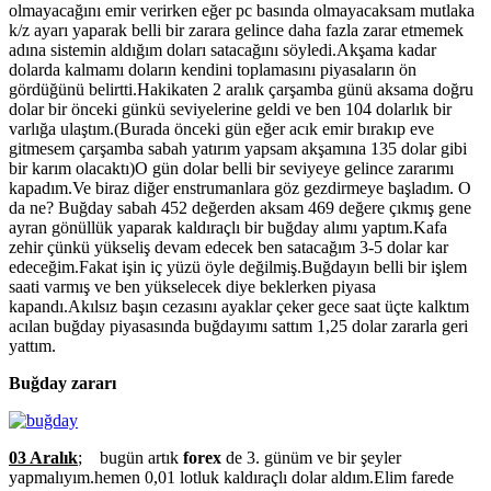
olmayacağını emir verirken eğer pc basında olmayacaksam mutlaka
k/z ayarı yaparak belli bir zarara gelince daha fazla zarar etmemek
adına sistemin aldığım doları satacağını söyledi.Akşama kadar
dolarda kalmamı doların kendini toplamasını piyasaların ön
gördüğünü belirtti.Hakikaten 2 aralık çarşamba günü aksama doğru
dolar bir önceki günkü seviyelerine geldi ve ben 104 dolarlık bir
varlığa ulaştım.(Burada önceki gün eğer acık emir bırakıp eve
gitmesem çarşamba sabah yatırım yapsam akşamına 135 dolar gibi
bir karım olacaktı)O gün dolar belli bir seviyeye gelince zararımı
kapadım.Ve biraz diğer enstrumanlara göz gezdirmeye başladım. O
da ne? Buğday sabah 452 değerden aksam 469 değere çıkmış gene
ayran gönüllük yaparak kaldıraçlı bir buğday alımı yaptım.Kafa
zehir çünkü yükseliş devam edecek ben satacağım 3-5 dolar kar
edeceğim.Fakat işin iç yüzü öyle değilmiş.Buğdayın belli bir işlem
saati varmış ve ben yükselecek diye beklerken piyasa
kapandı.Akılsız başın cezasını ayaklar çeker gece saat üçte kalktım
acılan buğday piyasasında buğdayımı sattım 1,25 dolar zararla geri
yattım.
Buğday zararı
03 Aralık
; bugün artık
forex
de 3. günüm ve bir şeyler
yapmalıyım.hemen 0,01 lotluk kaldıraçlı dolar aldım.Elim farede