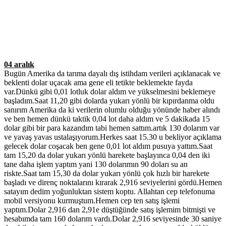
04 aralık
Bugün Amerika da tarıma dayalı dış istihdam verileri açıklanacak ve
beklenti dolar uçacak ama gene eli tetikte beklemekte fayda
var.Dünkü gibi 0,01 lotluk dolar aldım ve yükselmesini beklemeye
başladım.Saat 11,20 gibi dolarda yukarı yönlü bir kıpırdanma oldu
sanırım Amerika da ki verilerin olumlu olduğu yönünde haber alındı
ve ben hemen dünkü taktik 0,04 lot daha aldım ve 5 dakikada 15
dolar gibi bir para kazandım tabi hemen sattım.artık 130 dolarım var
ve yavaş yavas ustalaşıyorum.Herkes saat 15.30 u bekliyor açıklama
gelecek dolar coşacak ben gene 0,01 lot aldım pusuya yattım.Saat
tam 15,20 da dolar yukarı yönlü harekete başlayınca 0,04 den iki
tane daha işlem yaptım yani 130 dolarımın 90 doları su an
riskte.Saat tam 15,30 da dolar yukarı yönlü çok hızlı bir harekete
başladı ve direnç noktalarını kırarak 2,916 seviyelerini gördü.Hemen
satayım dedim yoğunluktan sistem koptu. Allahtan cep telefonuma
mobil versiyonu kurmuştum.Hemen cep ten satış işlemi
yaptım.Dolar 2,916 dan 2,91e düştüğünde satış işlemim bitmişti ve
hesabımda tam 160 dolarım vardı.Dolar 2,916 seviyesinde 30 saniye