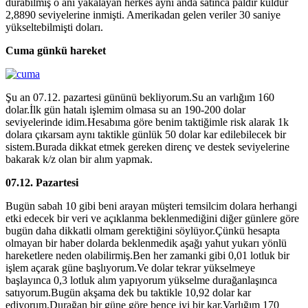
durabilmiş o anı yakalayan herkes aynı anda satınca paldır küldür
2,8890 seviyelerine inmişti. Amerikadan gelen veriler 30 saniye
yükseltebilmişti doları.
Cuma günkü hareket
Şu an 07.12. pazartesi gününü bekliyorum.Su an varlığım 160
dolar.İlk gün hatalı işlemim olmasa su an 190-200 dolar
seviyelerinde idim.Hesabıma göre benim taktiğimle risk alarak 1k
dolara çıkarsam aynı taktikle günlük 50 dolar kar edilebilecek bir
sistem.Burada dikkat etmek gereken direnç ve destek seviyelerine
bakarak k/z olan bir alım yapmak.
07.12. Pazartesi
Bugün sabah 10 gibi beni arayan müşteri temsilcim dolara herhangi
etki edecek bir veri ve açıklanma beklenmediğini diğer günlere göre
bugün daha dikkatli olmam gerektiğini söylüyor.Çünkü hesapta
olmayan bir haber dolarda beklenmedik aşağı yahut yukarı yönlü
hareketlere neden olabilirmiş.Ben her zamanki gibi 0,01 lotluk bir
işlem açarak güne başlıyorum.Ve dolar tekrar yükselmeye
başlayınca 0,3 lotluk alım yapıyorum yükselme durağanlaşınca
satıyorum.Bugün akşama dek bu taktikle 10,92 dolar kar
ediyorum.Durağan bir güne göre bence iyi bir kar.Varlığım 170