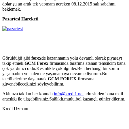
dolar şu an artık tek yapmam gereken 08.12.2015 salı sabahını
beklemek.
Pazartesi Hareketi
Görüldüğü gibi
forex
de kazanmanın yolu devamlı olarak piyasayı
takip etmek.
GCM Forex
firmasında tarafıma atanan temsilcim bana
çok yardımcı oldu.Kesinlikle çok ilgililer.Ben herhangi bir sorun
yaşamadım ve halen de yaşamamaya devam ediyorum.Bu
tecrübelerime dayanarak
GCM FOREX
firmasına
güvenebileceğinizi söyleyebilirim.
Aklınıza takılan her konuda
info@kredi1.net
adresinden bana mail
aracılığı ile ulaşabilirsiniz.Sağlıklı,mutlu,bol kazançlı günler dilerim.
Kredi Uzmanı