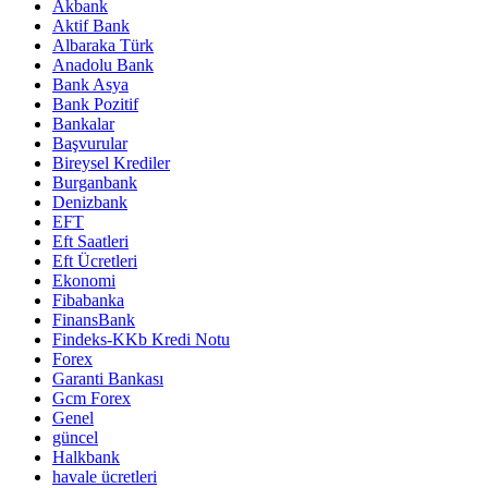
Akbank
Aktif Bank
Albaraka Türk
Anadolu Bank
Bank Asya
Bank Pozitif
Bankalar
Başvurular
Bireysel Krediler
Burganbank
Denizbank
EFT
Eft Saatleri
Eft Ücretleri
Ekonomi
Fibabanka
FinansBank
Findeks-KKb Kredi Notu
Forex
Garanti Bankası
Gcm Forex
Genel
güncel
Halkbank
havale ücretleri