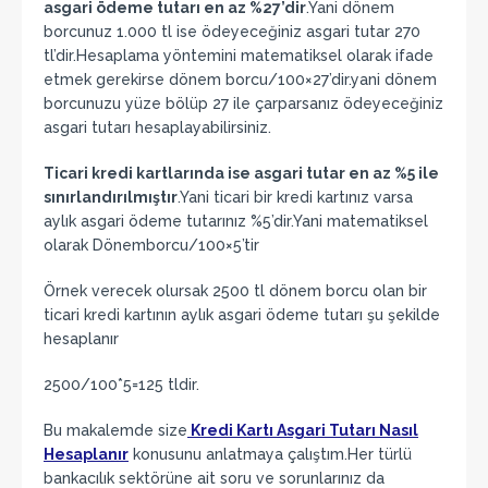
asgari ödeme tutarı en az %27’dir
.Yani dönem
borcunuz 1.000 tl ise ödeyeceğiniz asgari tutar 270
tl’dir.Hesaplama yöntemini matematiksel olarak ifade
etmek gerekirse dönem borcu/100×27’dir.yani dönem
borcunuzu yüze bölüp 27 ile çarparsanız ödeyeceğiniz
asgari tutarı hesaplayabilirsiniz.
Ticari kredi kartlarında ise asgari tutar en az %5 ile
sınırlandırılmıştır
.Yani ticari bir kredi kartınız varsa
aylık asgari ödeme tutarınız %5’dir.Yani matematiksel
olarak Dönemborcu/100×5’tir
Örnek verecek olursak 2500 tl dönem borcu olan bir
ticari kredi kartının aylık asgari ödeme tutarı şu şekilde
hesaplanır
2500/100*5=125 tldir.
Bu makalemde size
Kredi Kartı Asgari Tutarı Nasıl
Hesaplanır
konusunu anlatmaya çalıştım.Her türlü
bankacılık sektörüne ait soru ve sorunlarınız da