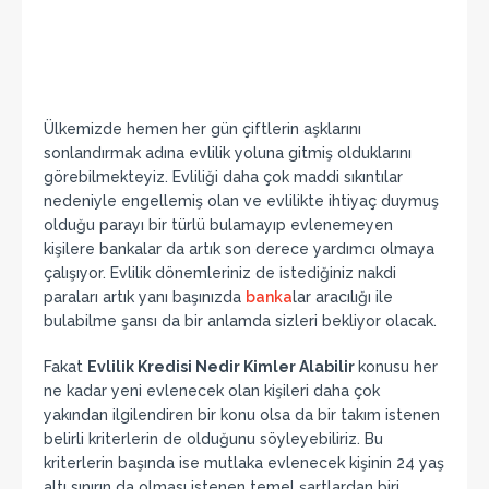
Ülkemizde hemen her gün çiftlerin aşklarını
sonlandırmak adına evlilik yoluna gitmiş olduklarını
görebilmekteyiz. Evliliği daha çok maddi sıkıntılar
nedeniyle engellemiş olan ve evlilikte ihtiyaç duymuş
olduğu parayı bir türlü bulamayıp evlenemeyen
kişilere bankalar da artık son derece yardımcı olmaya
çalışıyor. Evlilik dönemleriniz de istediğiniz nakdi
paraları artık yanı başınızda
banka
lar aracılığı ile
bulabilme şansı da bir anlamda sizleri bekliyor olacak.
Fakat
Evlilik Kredisi Nedir Kimler Alabilir
konusu her
ne kadar yeni evlenecek olan kişileri daha çok
yakından ilgilendiren bir konu olsa da bir takım istenen
belirli kriterlerin de olduğunu söyleyebiliriz. Bu
kriterlerin başında ise mutlaka evlenecek kişinin 24 yaş
altı sınırın da olması istenen temel şartlardan biri