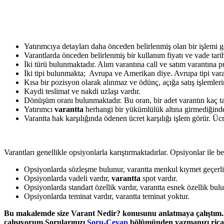
Yatırımcıya detayları daha önceden belirlenmiş olan bir işlemi 
Varantlarda önceden belirlenmiş bir kullanım fiyatı ve vade tari
İki türü bulunmaktadır. Alım varantına call ve satım varantına pu
İki tipi bulunmakta; Avrupa ve Amerikan diye. Avrupa tipi vara
Kısa bir pozisyon olarak alınmaz ve ödünç, açığa satış işlemle
Kaydi teslimat ve nakdi uzlaşı vardır.
Dönüşüm oranı bulunmaktadır. Bu oran, bir adet varantın kaç tan
Yatırımcı
varantta
herhangi bir yükümlülük altına girmediğinde
Varantta hak karşılığında ödenen ücret karşılığı işlem görür. Ücr
Varantları genellikle opsiyonlarla karıştırmaktadırlar. Opsiyonlar ile b
Opsiyonlarda sözleşme bulunur, varantta menkul kıymet geçerli
Opsiyonlarda vadeli vardır,
varantta
spot vardır.
Opsiyonlarda standart özellik vardır, varantta esnek özellik bulu
Opsiyonlarda teminat vardır, varantta teminat yoktur.
Bu makalemde size Varant Nedir? konusunu anlatmaya çalıştım.Her
çalışıyorum.Sorularınızı
Soru-Cevap
bölümünden yazmanızı rica