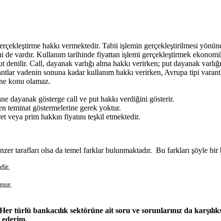
gerçekleştirme hakkı vermektedir. Tabii işlemin gerçekleştirilmesi yön
hi de vardır. Kullanım tarihinde fiyattan işlemi gerçekleştirmek ekonomik
t denilir. Call, dayanak varlığı alma hakkı verirken; put dayanak varlığı
ntlar vadenin sonuna kadar kullanım hakkı verirken, Avrupa tipi varant
rine konu olamaz.
e dayanak gösterge call ve put hakkı verdiğini gösterir.
n teminat göstermelerine gerek yoktur.
et veya prim hakkın fiyatını teşkil etmektedir.
enzer tarafları olsa da temel farklar bulunmaktadır. Bu farkları şöyle bir
dir.
nur.
 türlü bankacılık sektörüne ait soru ve sorunlarınız da karşılıks
 ederim.