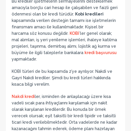
Bu krediler işletmelerin sermayelerini desteklemek
amacıyla borçlu cari hesap ile çalışabilen ve faizli geri
ödenmesi olan bir kredi türüdür.
Kobi kredileri
kapsamında verilen desteğin tamamı ise işletmelerin
finansmanı amacı ile kullanılmaktadır. Kişisel bir
harcama söz konusu değildir.
KOBİ
’ler genel olarak;
mal alımları, iş yeri yenileme işlemleri, ihaleye katılma
projeleri, taşınma, demirbaş alımı, lojistik ağ kurma ve
büyüme ile ilgili taleplerle bankalara
kredi başvurusu
yapmaktadır.
KOBİ türleri de bu kapsamda 2’ye ayrılıyor. Nakdi ve
Gayri Nakdi krediler. Şimdi bu kredi türleri hakkında
kısaca bilgi verelim.
Nakdi kredi
ler, isminden de anlaşılacağı üzere kısa
vadeli sıcak para ihtiyaçlarını karşılamak için nakit
olarak karşılanan kredilerdir. Bu konuda bir örnek
verecek olursak; eşit taksitli bir kredi tipidir ve taksitli
ticari kredi verilebilmektedir. Orta vadelerde ne kadar
kazanacağını tahmin ederek, ödeme planı hazırlayan