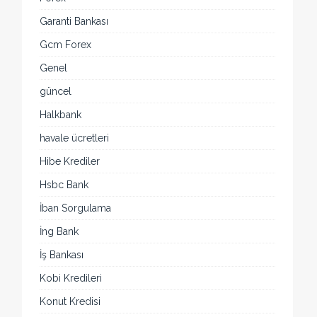
Garanti Bankası
Gcm Forex
Genel
güncel
Halkbank
havale ücretleri
Hibe Krediler
Hsbc Bank
İban Sorgulama
İng Bank
İş Bankası
Kobi Kredileri
Konut Kredisi