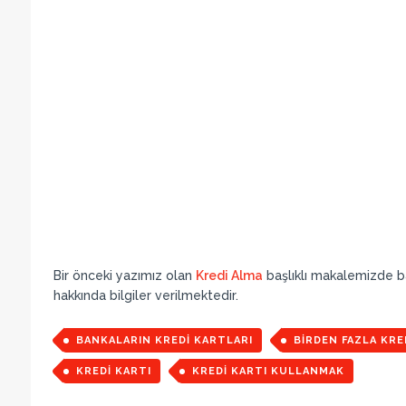
Bir önceki yazımız olan
Kredi Alma
başlıklı makalemizde ba
hakkında bilgiler verilmektedir.
BANKALARIN KREDI KARTLARI
BIRDEN FAZLA KRE
KREDI KARTI
KREDI KARTI KULLANMAK