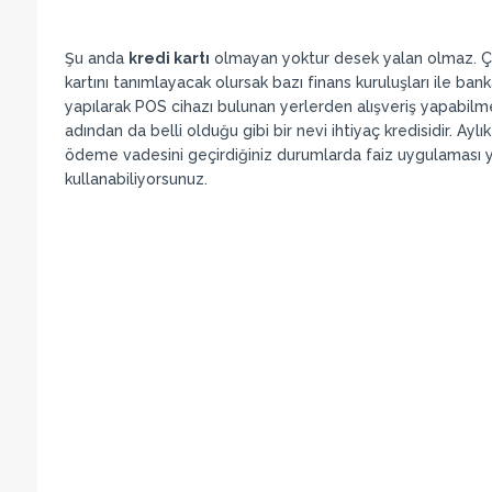
Şu anda
kredi kartı
olmayan yoktur desek yalan olmaz. Çok 
kartını tanımlayacak olursak bazı finans kuruluşları ile banka
yapılarak POS cihazı bulunan yerlerden alışveriş yapabilmeler
adından da belli olduğu gibi bir nevi ihtiyaç kredisidir. Aylı
ödeme vadesini geçirdiğiniz durumlarda faiz uygulaması ya
kullanabiliyorsunuz.