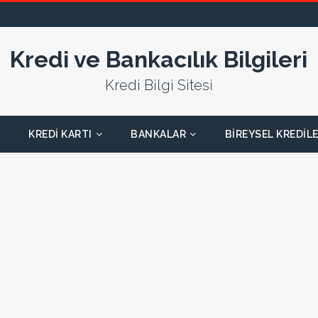
Kredi ve Bankacılık Bilgileri
Kredi Bilgi Sitesi
KREDI KARTI
BANKALAR
BIREYSEL KREDIL