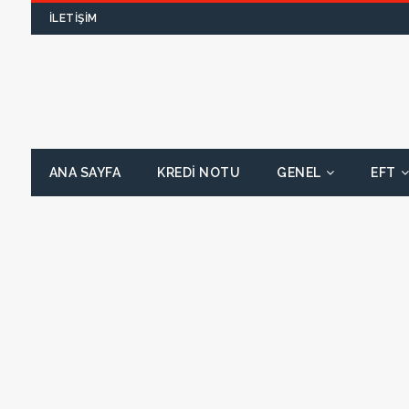
İLETIŞIM
ANA SAYFA
KREDI NOTU
GENEL
EFT